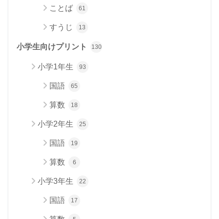
ことば
61
すうじ
13
小学生向けプリント
130
小学1年生
93
国語
65
算数
18
小学2年生
25
国語
19
算数
6
小学3年生
22
国語
17