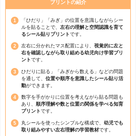
プリントの紹介
「ひだり」「みぎ」の位置を意識しながらシー
ルを貼ることで、
左右の理解と空間認識を育て
るシール貼りプリント
です。
左右に分かれたマス配置により、
視覚的に左と
右を確認しながら取り組める幼児向け学習プリ
ント
です。
ひだりに貼る」「みぎから数える」などの問題
を通して、
位置や順序を意識したシール貼り活
動
ができます。
数字を手がかりに位置を考えながら貼る問題も
あり、
順序理解や数と位置の関係を学べる知育
プリント
です。
丸シールを使ったシンプルな構成で、
幼児でも
取り組みやすい左右理解の学習教材
です。