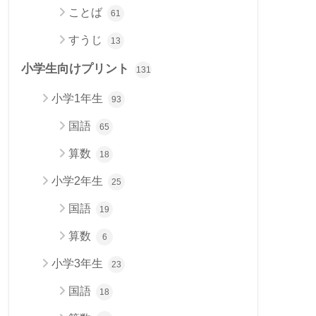
ことば
61
すうじ
13
小学生向けプリント
131
小学1年生
93
国語
65
算数
18
小学2年生
25
国語
19
算数
6
小学3年生
23
国語
18