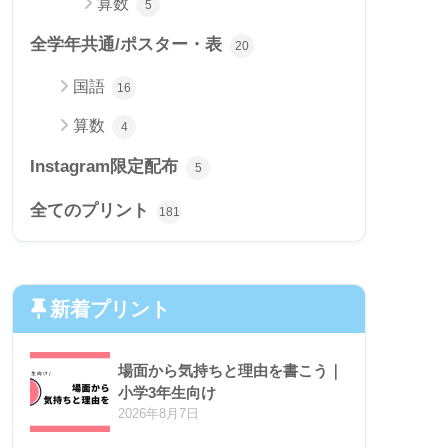
算数
5
全学年共通/ポスター・表
20
国語
16
算数
4
Instagram限定配布
5
全てのプリント
181
新着プリント
場面から気持ちと理由を書こう｜
小学3年生向け
2026年8月7日