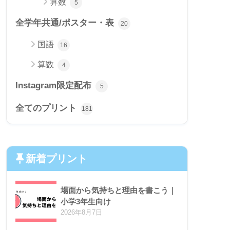
算数
5
全学年共通/ポスター・表
20
国語
16
算数
4
Instagram限定配布
5
全てのプリント
181
新着プリント
場面から気持ちと理由を書こう｜
小学3年生向け
2026年8月7日