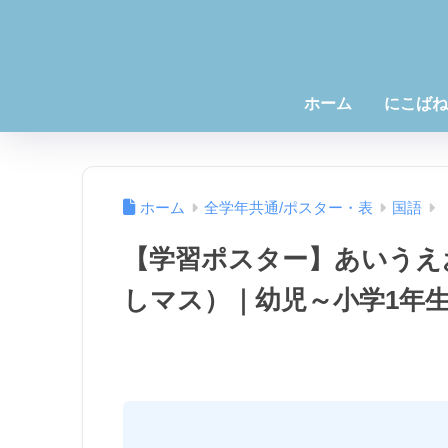
ホーム
にこばね
ホーム
全学年共通/ポスター・表
国語
【学習ポスター】あいうえ
しマス）｜幼児～小学1年
＼
ラミネート