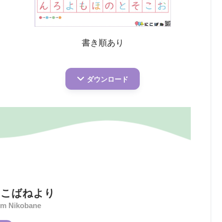
書き順あり
ダウンロード
に
こばねより
om Nikobane