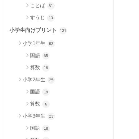
ことば
61
すうじ
13
小学生向けプリント
131
小学1年生
93
国語
65
算数
18
小学2年生
25
国語
19
算数
6
小学3年生
23
国語
18