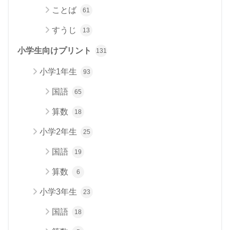
ことば
61
すうじ
13
小学生向けプリント
131
小学1年生
93
国語
65
算数
18
小学2年生
25
国語
19
算数
6
小学3年生
23
国語
18