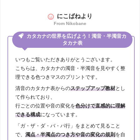
に
こばねより
From Nikobane
カタカナの世界を広げよう！濁音・半濁音カ
タカナ表
いつもご覧いただきありがとうございます。
こちらは、カタカナの濁音・半濁音を見やすく整
理できる色つきマスのプリントです。
清音のカタカナ表からの
ステップアップ教材
とし
て作られており、
行ごとの位置や音の変化を
色分けで直感的に理解
できる構成
になっています。
「ガ・ザ・ダ・バ・パ行」をまとめて見ること
で、
濁点・半濁点のつき方や音の変化の規則
を自