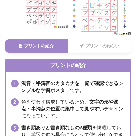
プリントの紹介
プリントのねらい
プリントの紹介
濁音・半濁音のカタカナを一覧で確認できるシ
ンプルな学習ポスター
です。
色を使わず構成しているため、
文字の形や濁
点・半濁点の位置に集中して見やすい
デザイン
になっています。
書き順ありと書き順なしの2種類
を掲載してお
り、学習の進み具合に合わせて使い分けができ