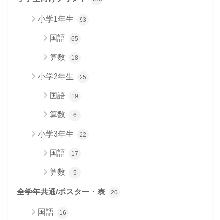
小学1年生
93
国語
65
算数
18
小学2年生
25
国語
19
算数
6
小学3年生
22
国語
17
算数
5
全学年共通/ポスター・表
20
国語
16