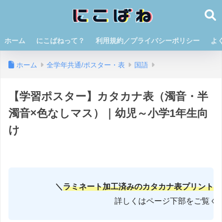
ホーム
にこばねって？
利用規約／プライバシーポリシー
よ
ホーム
全学年共通/ポスター・表
国語
【学習ポスター】カタカナ表（濁音・半
濁音×色なしマス）｜幼児～小学1年生向
け
＼
ラミネート加工済みのカタカナ表プリントはメルカ
詳しくはページ下部をご覧ください！