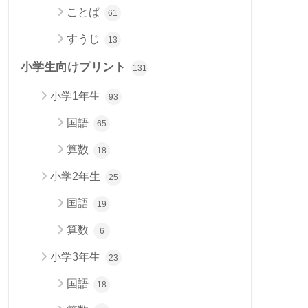
ことば
61
すうじ
13
小学生向けプリント
131
小学1年生
93
国語
65
算数
18
小学2年生
25
国語
19
算数
6
小学3年生
23
国語
18