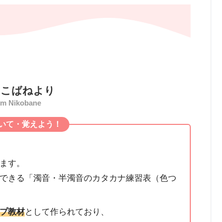
に
こばねより
om Nikobane
いて・覚えよう！
ます。
できる「濁音・半濁音のカタカナ練習表（色つ
プ教材
として作られており、