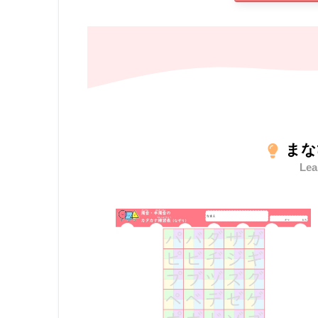
まな
Lea