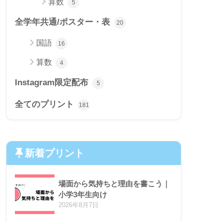
算数
5
全学年共通/ポスター・表
20
国語
16
算数
4
Instagram限定配布
5
全てのプリント
181
新着プリント
場面から気持ちと理由を書こう｜
小学3年生向け
2026年8月7日