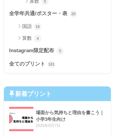
算数
5
全学年共通/ポスター・表
20
国語
16
算数
4
Instagram限定配布
5
全てのプリント
181
新着プリント
場面から気持ちと理由を書こう｜
小学3年生向け
2026年8月7日