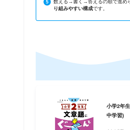
数える→書く→答えるの順で進め
り組みやすい構成
です。
小学2年
中学習)