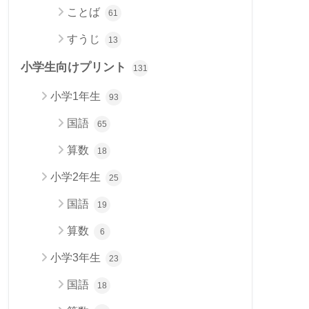
ことば
61
すうじ
13
小学生向けプリント
131
小学1年生
93
国語
65
算数
18
小学2年生
25
国語
19
算数
6
小学3年生
23
国語
18