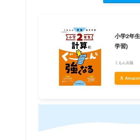
小学2年
学習)
くもん出版
Amaz