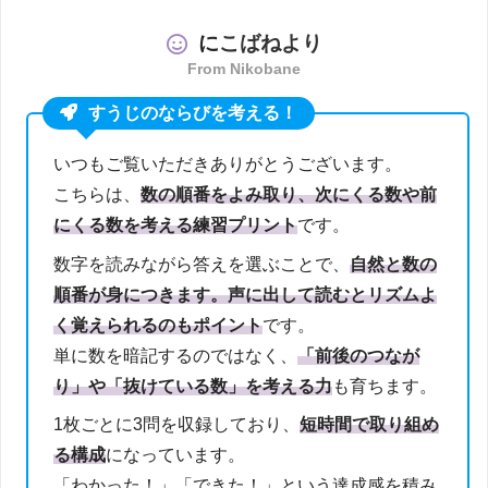
に
こばねより
From Nikobane
すうじのならびを考える！
いつもご覧いただきありがとうございます。
こちらは、
数の順番をよみ取り、次にくる数や前
にくる数を考える練習プリント
です。
数字を読みながら答えを選ぶことで、
自然と数の
順番が身につきます。声に出して読むとリズムよ
く覚えられるのもポイント
です。
単に数を暗記するのではなく、
「前後のつなが
り」や「抜けている数」を考える力
も育ちます。
1枚ごとに3問を収録しており、
短時間で取り組め
る構成
になっています。
「わかった！」「できた！」という達成感を積み