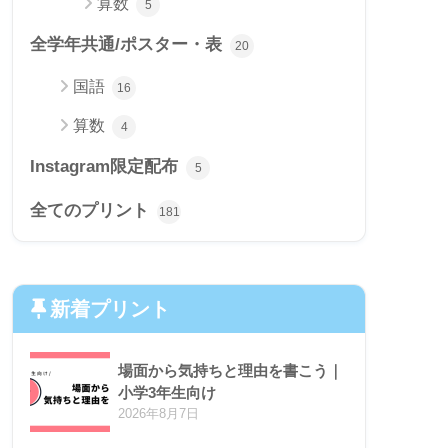
算数
5
全学年共通/ポスター・表
20
国語
16
算数
4
Instagram限定配布
5
全てのプリント
181
新着プリント
場面から気持ちと理由を書こう｜
小学3年生向け
2026年8月7日