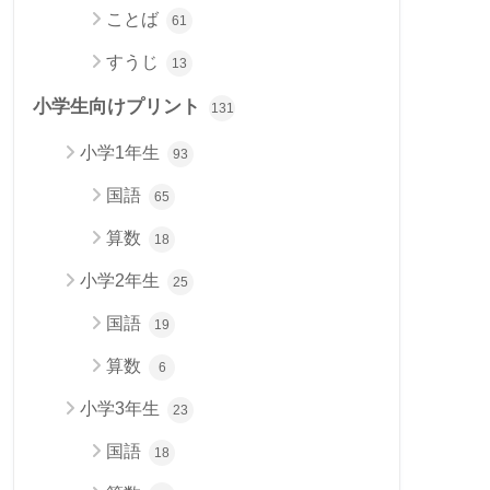
ことば
61
すうじ
13
小学生向けプリント
131
小学1年生
93
国語
65
算数
18
小学2年生
25
国語
19
算数
6
小学3年生
23
国語
18